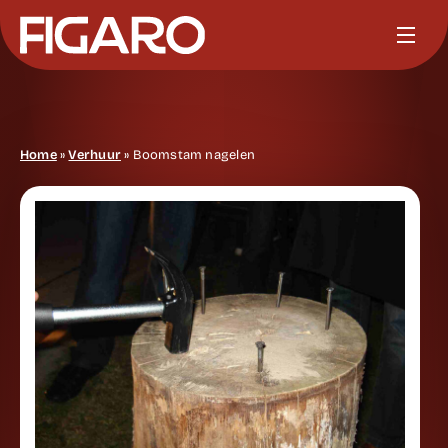
Home
»
Verhuur
»
Boomstam nagelen