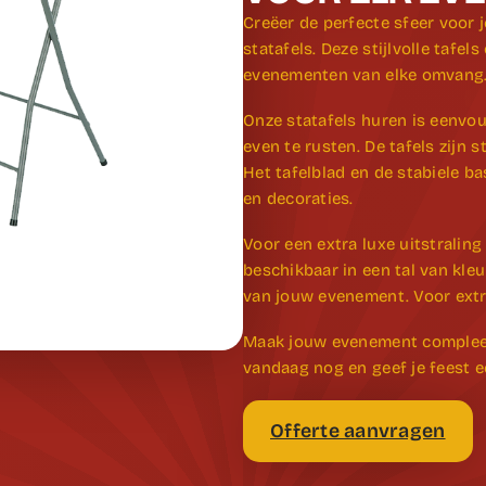
Creëer de perfecte sfeer voor j
statafels. Deze stijlvolle tafel
evenementen van elke omvang
Onze statafels huren is eenvou
even te rusten. De tafels zijn 
Het tafelblad en de stabiele b
en decoraties.
Voor een extra luxe uitstraling
beschikbaar in een tal van kl
van jouw evenement. Voor extr
Maak jouw evenement compleet m
vandaag nog en geef je feest ee
Offerte aanvragen