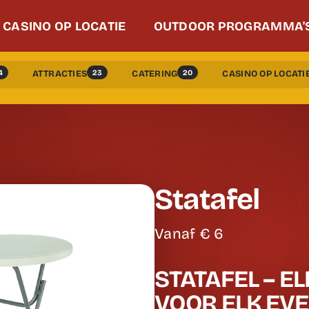
CASINO OP LOCATIE
OUTDOOR PROGRAMMA'
4
23
20
ATTRACTIES
CATERING
CASINO OP LOCATI
Statafel
Vanaf €
6
STATAFEL – E
VOOR ELK EV