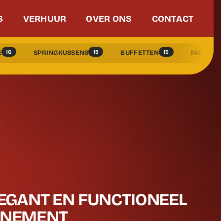
S
VERHUUR
OVER ONS
CONTACT
16
15
13
E
SPRINGKUSSENS
BUFFETTEN
PAKKEN 
LEGANT EN FUNCTIONEEL
ENEMENT