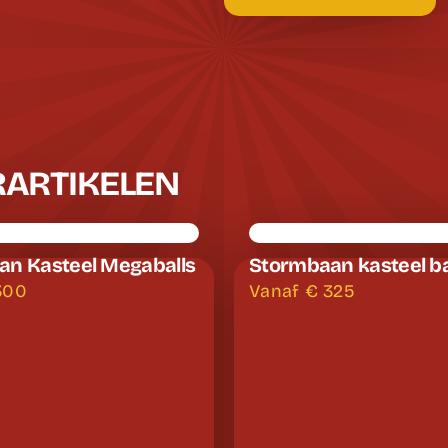
RARTIKELEN
an Kasteel Megaballs
Stormbaan kasteel b
300
Vanaf €
325