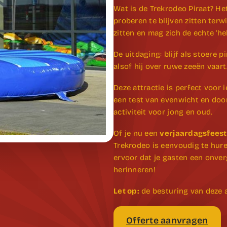
Wat is de Trekrodeo Piraat? He
proberen te blijven zitten terw
zitten en mag zich de echte 'h
De uitdaging: blijf als stoere p
alsof hij over ruwe zeeën vaart
Deze attractie is perfect voor i
een test van evenwicht en doo
activiteit voor jong en oud.
Of je nu een
verjaardagsfeest,
Trekrodeo is eenvoudig te hure
ervoor dat je gasten een onver
herinneren!
Let op:
de besturing van deze a
Offerte aanvragen