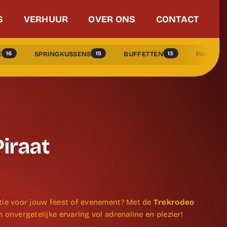
S
VERHUUR
OVER ONS
CONTACT
16
15
13
E
SPRINGKUSSENS
BUFFETTEN
PAKKEN 
iraat
ctie voor jouw feest of evenement? Met de
Trekrodeo
 onvergetelijke ervaring vol adrenaline en plezier!