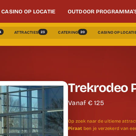
CASINO OP LOCATIE
OUTDOOR PROGRAMMA'
4
23
20
ATTRACTIES
CATERING
CASINO OP LOCATI
Trekrodeo P
Vanaf €
125
Op zoek naar de ultieme attra
Piraat
ben je verzekerd van een